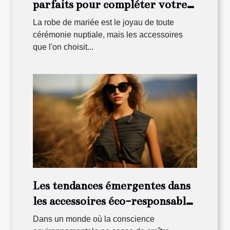
parfaits pour compléter votre
robe de mariée à Bordeaux
La robe de mariée est le joyau de toute
cérémonie nuptiale, mais les accessoires
que l'on choisit...
Les tendances émergentes dans
les accessoires éco-responsables
pour 2024
Dans un monde où la conscience